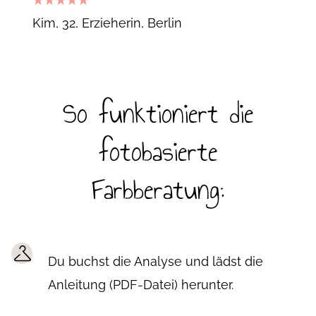
5
out of 5
Kim, 32, Erzieherin
Berlin
So funktioniert die
fotobasierte
Farbberatung:
Du buchst die Analyse und lädst die
Anleitung (PDF-Datei) herunter.