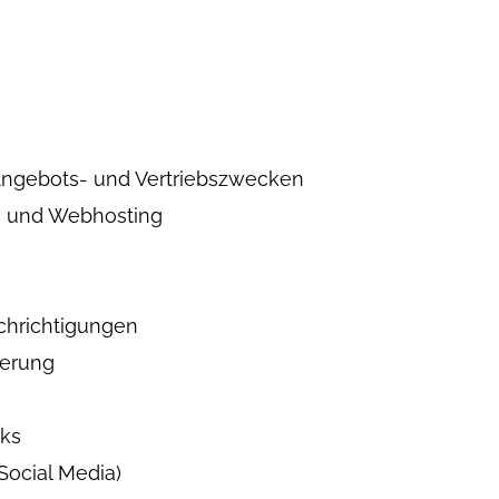
 Angebots- und Vertriebszwecken
s und Webhosting
chrichtigungen
ierung
nks
Social Media)